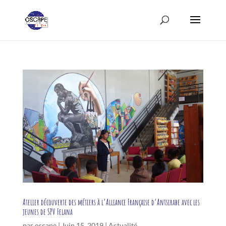
Atelier découverte des métiers à l’Alliance Française d’Antsirabe avec les
jeunes de SPV Felana
par
oscape
|
Juin 15, 2019
|
Actualité